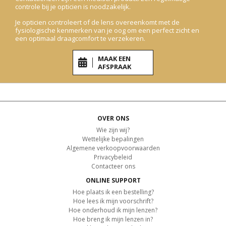
controle bij je opticien is noodzakelijk.
Je opticien controleert of de lens overeenkomt met de
fysiologische kenmerken van je oog om een perfect zicht en
een optimaal draagcomfort te verzekeren.
MAAK EEN
AFSPRAAK
OVER ONS
Wie zijn wij?
Wettelijke bepalingen
Algemene verkoopvoorwaarden
Privacybeleid
Contacteer ons
ONLINE SUPPORT
Hoe plaats ik een bestelling?
Hoe lees ik mijn voorschrift?
Hoe onderhoud ik mijn lenzen?
Hoe breng ik mijn lenzen in?