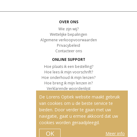
OVER ONS
Wie zijn wij?
Wettelijke bepalingen
Algemene verkoopvoorwaarden
Privacybeleid
Contacteer ons
ONLINE SUPPORT
Hoe plaats ik een bestelling?
Hoe lees ik mijn voorschrift?
Hoe onderhoud ik mijn lenzen?
Hoe breng ik mijn lenzen in?
Verklarende woordenlijst
De Lorens Optiek website maakt gebruik
KLANTENSERVICE
van cookies om u de beste service te
Informatie over de levering
bieden. Door verder te gaan met uw
Informatie over de betaling
Retourvoorwaarden
navigatie, gaat u ermee akkoord dat uw
cookies worden geraadpleegd.
ONZE PRODUCTEN
Contactlenzen
OK
Meer info
Kleurlenzen