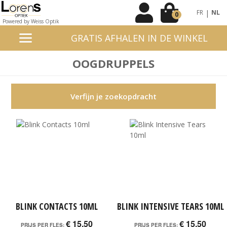
|
FR
NL
0
Powered by Weiss Optik
GRATIS AFHALEN IN DE WINKEL
OOGDRUPPELS
Verfijn je zoekopdracht
BLINK CONTACTS 10ML
BLINK INTENSIVE TEARS 10ML
€ 15,50
€ 15,50
PRIJS PER FLES:
PRIJS PER FLES: