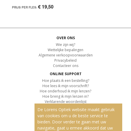
€ 19,50
PRIJS PER FLES:
OVER ONS
Wie zijn wij?
Wettelijke bepalingen
Algemene verkoopvoorwaarden
Privacybeleid
Contacteer ons
ONLINE SUPPORT
Hoe plaats ik een bestelling?
Hoe lees ik mijn voorschrift?
Hoe onderhoud ik mijn lenzen?
Hoe breng ik mijn lenzen in?
Verklarende woordenlijst
De Lorens Optiek website maakt gebruik
KLANTENSERVICE
van cookies om u de beste service te
Informatie over de levering
bieden. Door verder te gaan met uw
Informatie over de betaling
Retourvoorwaarden
navigatie, gaat u ermee akkoord dat uw