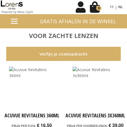
|
FR
NL
0
Powered by Weiss Optik
GRATIS AFHALEN IN DE WINKEL
VOOR ZACHTE LENZEN
Verfijn je zoekopdracht
ACUVUE REVITALENS 360ML
ACUVUE REVITALENS 3X360ML
€ 16,50
€ 39,00
PRIJS PER FLES:
PRIJS PER VOORDEELPACK: