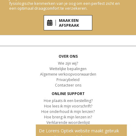
fysiologische kenmerken van je oog om een perfect zicht en
een optimaal draagcomfort te verzekeren.
MAAK EEN
AFSPRAAK
OVER ONS
Wie zijn wij?
Wettelijke bepalingen
Algemene verkoopvoorwaarden
Privacybeleid
Contacteer ons
ONLINE SUPPORT
Hoe plaats ik een bestelling?
Hoe lees ik mijn voorschrift?
Hoe onderhoud ik mijn lenzen?
Hoe breng ik mijn lenzen in?
Verklarende woordenlijst
De Lorens Optiek website maakt gebruik
KLANTENSERVICE