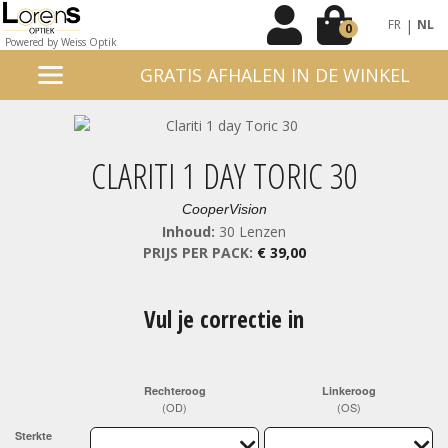
|
FR
NL
0
Powered by Weiss Optik
GRATIS AFHALEN IN DE WINKEL
CLARITI 1 DAY TORIC 30
CooperVision
Inhoud:
30 Lenzen
PRIJS PER PACK:
€ 39,00
Vul je correctie in
Rechteroog
Linkeroog
(OD)
(OS)
Sterkte