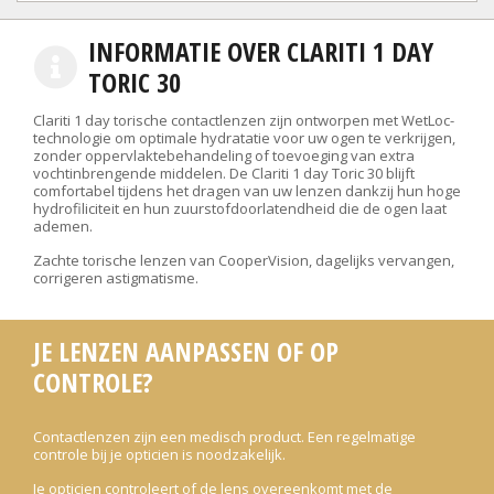
INFORMATIE OVER CLARITI 1 DAY
TORIC 30
Clariti 1 day torische contactlenzen zijn ontworpen met WetLoc-
technologie om optimale hydratatie voor uw ogen te verkrijgen,
zonder oppervlaktebehandeling of toevoeging van extra
vochtinbrengende middelen. De Clariti 1 day Toric 30 blijft
comfortabel tijdens het dragen van uw lenzen dankzij hun hoge
hydrofiliciteit en hun zuurstofdoorlatendheid die de ogen laat
ademen.
Zachte torische lenzen van CooperVision, dagelijks vervangen,
corrigeren astigmatisme.
JE LENZEN AANPASSEN OF OP
CONTROLE?
Contactlenzen zijn een medisch product. Een regelmatige
controle bij je opticien is noodzakelijk.
Je opticien controleert of de lens overeenkomt met de