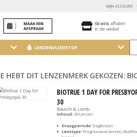
MIJN ACCOUNT
INLOGGEN BESTAANDE KLANT
Gratis
afhalen
MAAK EEN
AFSPRAAK
in de winkel
LENZENVLOEISTOF
Toon
wachtwoo
Wachtwoord vergeten?
JE HEBT DIT LENZENMERK GEKOZEN: B
BEVESTIGEN
BIOTRUE 1 DAY FOR PRESBYO
30
NIEUWE KLANT
Bausch & Lomb
Inhoud:
30 Lenzen
MELD JE AAN
Draagperiode:
Daglenzen
Lenstype:
Progressieve lenzen, Multifo