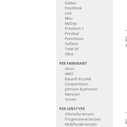
Dailies
Freshlook
Live
Miru
MyDay
Precision 1
Proclear
PureVision
Soflens
Total 30
Ultra
PER FABRIKANT
Alcon
AMO
Bausch & Lomb
CooperVision
Johnson & Johnson
Menicon
Vuneo
PER LENSTYPE
Sferische lenzen
Progressieve lenzen
Multifocale lenzen