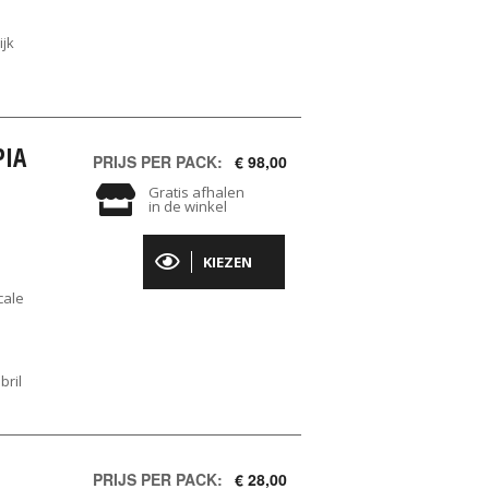
ijk
PIA
PRIJS PER PACK:
€ 98,00
Gratis afhalen
in de winkel
KIEZEN
cale
bril
PRIJS PER PACK:
€ 28,00