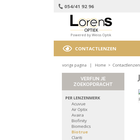
054/41 92 96
Powered by Weiss Optik
CONTACTLENZEN
Contactlenzen
vorige pagina
|
Home
>
VERFIJN JE
ZOEKOPDRACHT
PER LENZENMERK
Acuvue
Air Optix
Avaira
Biofinity
Biomedics
Biotrue
Clariti