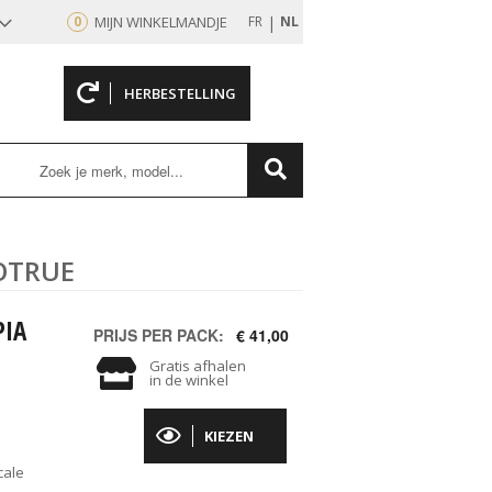
|
0
MIJN WINKELMANDJE
FR
NL
HERBESTELLING
rd
IOTRUE
PIA
PRIJS PER PACK:
€ 41,00
Gratis afhalen
in de winkel
KIEZEN
cale