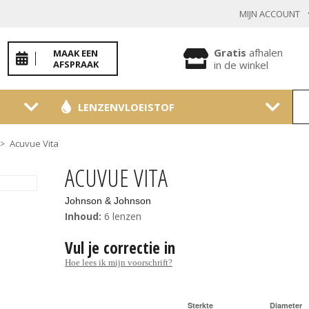
MIJN ACCOUNT
INLOGGEN BESTAANDE KLANT
Gratis
afhalen
MAAK EEN
AFSPRAAK
in de winkel
LENZENVLOEISTOF
Toon
wachtwoo
Acuvue Vita
>
Wachtwoord vergeten?
ACUVUE VITA
BEVESTIGEN
Johnson & Johnson
Inhoud:
6 lenzen
Vul je correctie in
NIEUWE KLANT
Hoe lees ik mijn voorschrift?
MELD JE AAN
Sterkte
Diameter