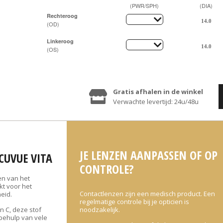
(PWR/SPH)
(DIA)
Rechteroog
(OD)
Linkeroog
(OS)
Gratis afhalen in de winkel
Verwachte levertijd: 24u/48u
JE LENZEN AANPASSEN OF OP
CUVUE VITA
CONTROLE?
en van het
kt voor het
Contactlenzen zijn een medisch product. Een
eid.
regelmatige controle bij je opticien is
n C, deze stof
noodzakelijk.
 behulp van vele