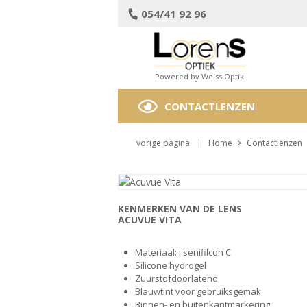
054/41 92 96
Powered by Weiss Optik
CONTACTLENZEN
vorige pagina
|
Home
>
Contactlenzen
KENMERKEN VAN DE LENS
ACUVUE VITA
Materiaal:
: senifilcon C
Silicone hydrogel
Zuurstofdoorlatend
Blauwtint voor gebruiksgemak
Binnen- en buitenkantmarkering