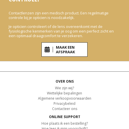
Contactlenzen zijn een medisch product. Een regelmatige
controle bij je opticien is noodzakelijk.
Je opticien controleert of de lens overeenkomt met de
fysiologische kenmerken van je oog om een perfect zicht en
een optimaal draagcomfort te verzekeren.
MAAK EEN
AFSPRAAK
OVER ONS
Wie zijn wij?
Wettelijke bepalingen
Algemene verkoopvoorwaarden
Privacybeleid
Contacteer ons
ONLINE SUPPORT
Hoe plaats ik een bestelling?
Hoe lees ik mijn voorschrift?