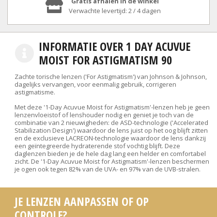
Gratis afhalen in de winkel
Verwachte levertijd: 2 / 4 dagen
INFORMATIE OVER 1 DAY ACUVUE
MOIST FOR ASTIGMATISM 90
Zachte torische lenzen ('For Astigmatism') van Johnson & Johnson,
dagelijks vervangen, voor eenmalig gebruik, corrigeren
astigmatisme.
Met deze '1-Day Acuvue Moist for Astigmatism'-lenzen heb je geen
lenzenvloeistof of lenshouder nodig en geniet je toch van de
combinatie van 2 nieuwigheden: de ASD-technologie ('Accelerated
Stabilization Design') waardoor de lens juist op het oog blijft zitten
en de exclusieve LACREON-technologie waardoor de lens dankzij
een geïntegreerde hydraterende stof vochtig blijft. Deze
daglenzen bieden je de hele dag lang een helder en comfortabel
zicht. De '1-Day Acuvue Moist for Astigmatism'-lenzen beschermen
je ogen ook tegen 82% van de UVA- en 97% van de UVB-stralen.
JE LENZEN AANPASSEN OF OP
CONTROLE?