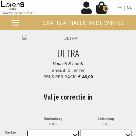
|
FR
NL
0
Powered by Weiss Optik
GRATIS AFHALEN IN DE WINKEL
ULTRA
Bausch & Lomb
Inhoud:
6 Lenzen
PRIJS PER PACK:
€ 48,00
Vul je correctie in
Rechteroog
Linkeroog
(OD)
(OS)
Sterkte