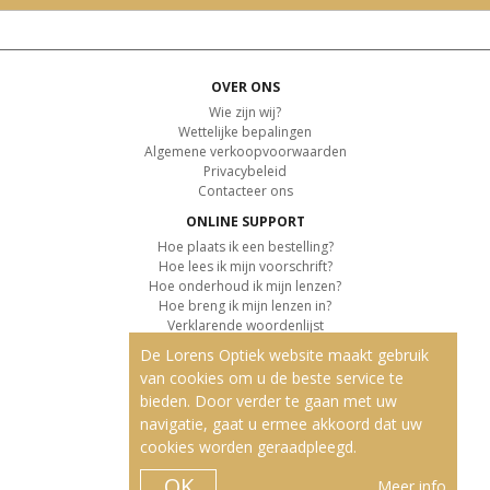
OVER ONS
Wie zijn wij?
Wettelijke bepalingen
Algemene verkoopvoorwaarden
Privacybeleid
Contacteer ons
ONLINE SUPPORT
Hoe plaats ik een bestelling?
Hoe lees ik mijn voorschrift?
Hoe onderhoud ik mijn lenzen?
Hoe breng ik mijn lenzen in?
Verklarende woordenlijst
De Lorens Optiek website maakt gebruik
KLANTENSERVICE
van cookies om u de beste service te
Informatie over de levering
bieden. Door verder te gaan met uw
Informatie over de betaling
Retourvoorwaarden
navigatie, gaat u ermee akkoord dat uw
cookies worden geraadpleegd.
ONZE PRODUCTEN
Contactlenzen
OK
Meer info