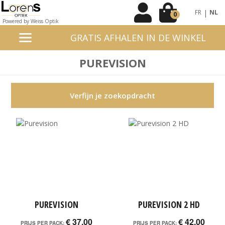
|
FR
NL
0
Powered by Weiss Optik
GRATIS AFHALEN IN DE WINKEL
PUREVISION
Verfijn je zoekopdracht
PUREVISION
PUREVISION 2 HD
€ 37,00
€ 42,00
PRIJS PER PACK:
PRIJS PER PACK: