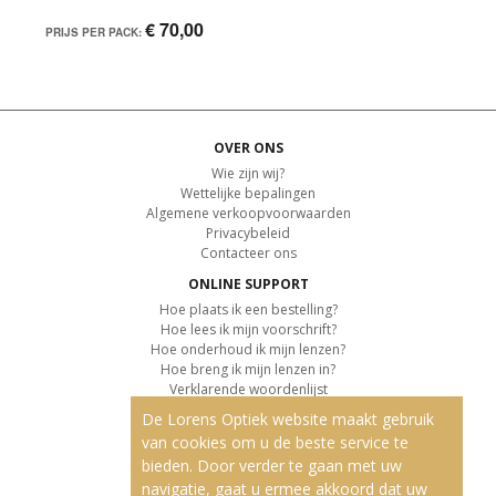
€ 70,00
PRIJS PER PACK:
OVER ONS
Wie zijn wij?
Wettelijke bepalingen
Algemene verkoopvoorwaarden
Privacybeleid
Contacteer ons
ONLINE SUPPORT
Hoe plaats ik een bestelling?
Hoe lees ik mijn voorschrift?
Hoe onderhoud ik mijn lenzen?
Hoe breng ik mijn lenzen in?
Verklarende woordenlijst
De Lorens Optiek website maakt gebruik
KLANTENSERVICE
van cookies om u de beste service te
Informatie over de levering
bieden. Door verder te gaan met uw
Informatie over de betaling
Retourvoorwaarden
navigatie, gaat u ermee akkoord dat uw