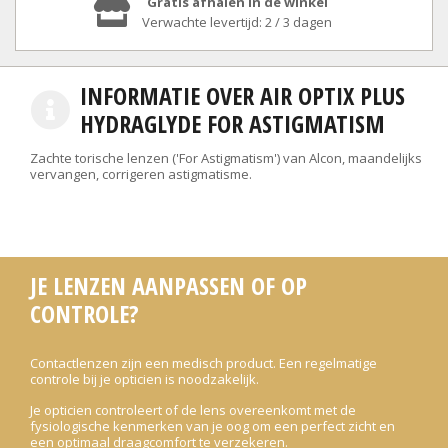
Gratis afhalen in de winkel
Verwachte levertijd: 2 / 3 dagen
INFORMATIE OVER AIR OPTIX PLUS
HYDRAGLYDE FOR ASTIGMATISM
Zachte torische lenzen ('For Astigmatism') van Alcon, maandelijks
vervangen, corrigeren astigmatisme.
JE LENZEN AANPASSEN OF OP
CONTROLE?
Contactlenzen zijn een medisch product. Een regelmatige
controle bij je opticien is noodzakelijk.
Je opticien controleert of de lens overeenkomt met de
fysiologische kenmerken van je oog om een perfect zicht en
een optimaal draagcomfort te verzekeren.