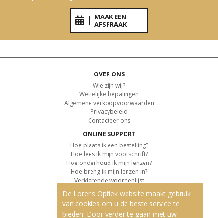
MAAK EEN
AFSPRAAK
OVER ONS
Wie zijn wij?
Wettelijke bepalingen
Algemene verkoopvoorwaarden
Privacybeleid
Contacteer ons
ONLINE SUPPORT
Hoe plaats ik een bestelling?
Hoe lees ik mijn voorschrift?
Hoe onderhoud ik mijn lenzen?
Hoe breng ik mijn lenzen in?
Verklarende woordenlijst
De Lorens Optiek website maakt gebruik
KLANTENSERVICE
van cookies om u de beste service te
Informatie over de levering
bieden. Door verder te gaan met uw
Informatie over de betaling