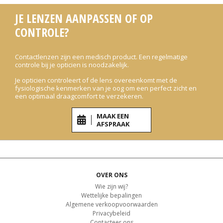
JE LENZEN AANPASSEN OF OP
CONTROLE?
Contactlenzen zijn een medisch product. Een regelmatige
controle bij je opticien is noodzakelijk.
Je opticien controleert of de lens overeenkomt met de
fysiologische kenmerken van je oog om een perfect zicht en
een optimaal draagcomfort te verzekeren.
MAAK EEN
AFSPRAAK
OVER ONS
Wie zijn wij?
Wettelijke bepalingen
Algemene verkoopvoorwaarden
Privacybeleid
Contacteer ons