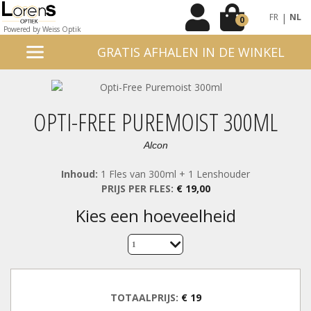
|
FR
NL
0
Powered by Weiss Optik
GRATIS AFHALEN IN DE WINKEL
OPTI-FREE PUREMOIST 300ML
Alcon
Inhoud:
1 Fles van 300ml + 1 Lenshouder
PRIJS PER FLES:
€ 19,00
kies een hoeveelheid
1
TOTAALPRIJS:
€ 19