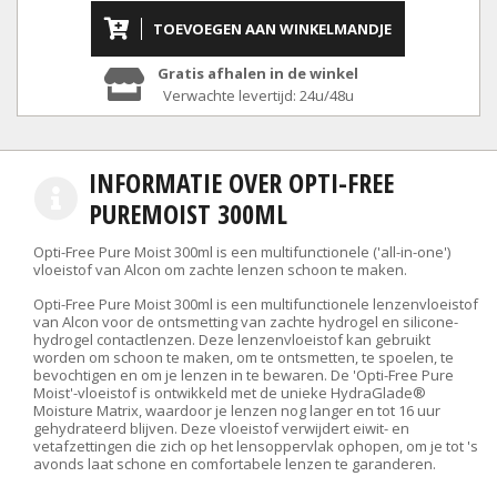
TOEVOEGEN AAN WINKELMANDJE
Gratis afhalen in de winkel
Verwachte levertijd: 24u/48u
INFORMATIE OVER OPTI-FREE
PUREMOIST 300ML
Opti-Free Pure Moist 300ml is een multifunctionele ('all-in-one')
vloeistof van Alcon om zachte lenzen schoon te maken.
Opti-Free Pure Moist 300ml is een multifunctionele lenzenvloeistof
van Alcon voor de ontsmetting van zachte hydrogel en silicone-
hydrogel contactlenzen. Deze lenzenvloeistof kan gebruikt
worden om schoon te maken, om te ontsmetten, te spoelen, te
bevochtigen en om je lenzen in te bewaren. De 'Opti-Free Pure
Moist'-vloeistof is ontwikkeld met de unieke HydraGlade®
Moisture Matrix, waardoor je lenzen nog langer en tot 16 uur
gehydrateerd blijven. Deze vloeistof verwijdert eiwit- en
vetafzettingen die zich op het lensoppervlak ophopen, om je tot 's
avonds laat schone en comfortabele lenzen te garanderen.