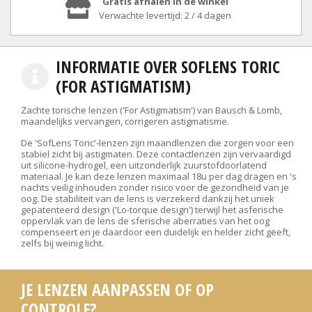
Gratis afhalen in de winkel
Verwachte levertijd: 2 / 4 dagen
INFORMATIE OVER SOFLENS TORIC
(FOR ASTIGMATISM)
Zachte torische lenzen ('For Astigmatism') van Bausch & Lomb,
maandelijks vervangen, corrigeren astigmatisme.
De 'SofLens Toric'-lenzen zijn maandlenzen die zorgen voor een
stabiel zicht bij astigmaten. Deze contactlenzen zijn vervaardigd
uit silicone-hydrogel, een uitzonderlijk zuurstofdoorlatend
materiaal. Je kan deze lenzen maximaal 18u per dag dragen en 's
nachts veilig inhouden zonder risico voor de gezondheid van je
oog. De stabiliteit van de lens is verzekerd dankzij het uniek
gepatenteerd design ('Lo-torque design') terwijl het asferische
oppervlak van de lens de sferische aberraties van het oog
compenseert en je daardoor een duidelijk en helder zicht geeft,
zelfs bij weinig licht.
JE LENZEN AANPASSEN OF OP
CONTROLE?