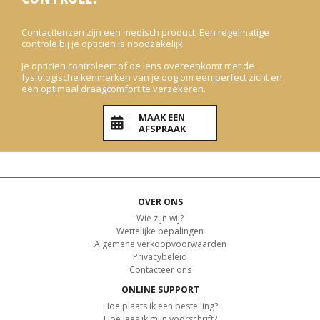
Contactlenzen zijn een medisch product. Een regelmatige
controle bij je opticien is noodzakelijk.
Je opticien controleert of de lens overeenkomt met de
fysiologische kenmerken van je oog om een perfect zicht en
een optimaal draagcomfort te verzekeren.
MAAK EEN
AFSPRAAK
OVER ONS
Wie zijn wij?
Wettelijke bepalingen
Algemene verkoopvoorwaarden
Privacybeleid
Contacteer ons
ONLINE SUPPORT
Hoe plaats ik een bestelling?
Hoe lees ik mijn voorschrift?