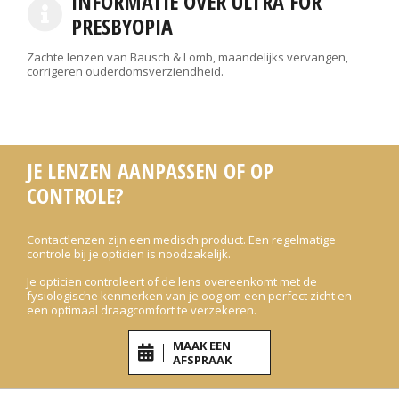
INFORMATIE OVER ULTRA FOR
PRESBYOPIA
Zachte lenzen van Bausch & Lomb, maandelijks vervangen,
corrigeren ouderdomsverziendheid.
JE LENZEN AANPASSEN OF OP
CONTROLE?
Contactlenzen zijn een medisch product. Een regelmatige
controle bij je opticien is noodzakelijk.
Je opticien controleert of de lens overeenkomt met de
fysiologische kenmerken van je oog om een perfect zicht en
een optimaal draagcomfort te verzekeren.
MAAK EEN
AFSPRAAK