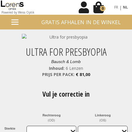
|
FR
NL
0
Powered by Weiss Optik
GRATIS AFHALEN IN DE WINKEL
ULTRA FOR PRESBYOPIA
Bausch & Lomb
Inhoud:
6 Lenzen
PRIJS PER PACK:
€ 81,00
Vul je correctie in
Rechteroog
Linkeroog
(OD)
(OS)
Sterkte