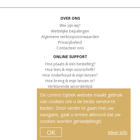
OVER ONS
Wie zijn wij?
Wettelijke bepalingen
Algemene verkoopvoorwaarden
Privacybeleid
Contacteer ons
ONLINE SUPPORT
Hoe plaats ik een bestelling?
Hoe lees ik mijn voorschrift?
Hoe onderhoud ik mijn lenzen?
Hoe breng ik mijn lenzen in?
Verklarende woordenlijst
De Lorens Optiek website maakt gebruik
KLANTENSERVICE
van cookies om u de beste service te
Informatie over de levering
bieden. Door verder te gaan met uw
Informatie over de betaling
Retourvoorwaarden
navigatie, gaat u ermee akkoord dat uw
cookies worden geraadpleegd.
ONZE PRODUCTEN
Contactlenzen
OK
Meer info
Kleurlenzen