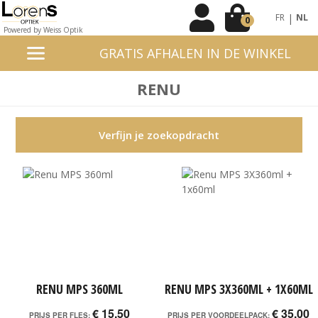
|
FR
NL
0
Powered by Weiss Optik
GRATIS AFHALEN IN DE WINKEL
RENU
Verfijn je zoekopdracht
RENU MPS 360ML
RENU MPS 3X360ML + 1X60ML
€ 15,50
€ 35,00
PRIJS PER FLES:
PRIJS PER VOORDEELPACK: