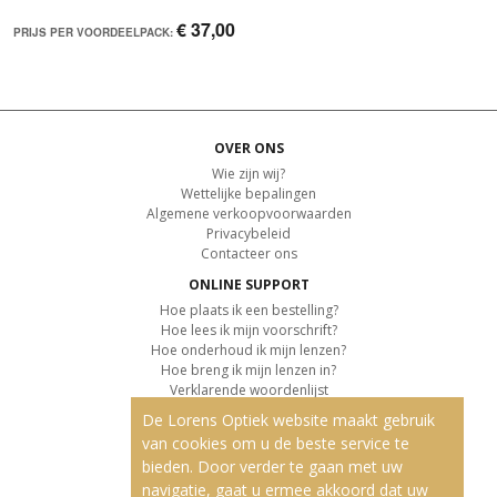
€ 37,00
PRIJS PER VOORDEELPACK:
OVER ONS
Wie zijn wij?
Wettelijke bepalingen
Algemene verkoopvoorwaarden
Privacybeleid
Contacteer ons
ONLINE SUPPORT
Hoe plaats ik een bestelling?
Hoe lees ik mijn voorschrift?
Hoe onderhoud ik mijn lenzen?
Hoe breng ik mijn lenzen in?
Verklarende woordenlijst
De Lorens Optiek website maakt gebruik
KLANTENSERVICE
van cookies om u de beste service te
Informatie over de levering
bieden. Door verder te gaan met uw
Informatie over de betaling
Retourvoorwaarden
navigatie, gaat u ermee akkoord dat uw